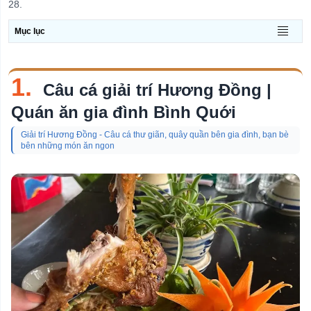
28.
Chủ
đề
Mục lục
Quán Bar
Quán Cơm
1.
Câu cá giải trí Hương Đồng |
Nhà Hàng
Quán ăn gia đình Bình Quới
Quán Cafe
Giải trí Hương Đồng - Câu cá thư giãn, quây quần bên gia đình, bạn bè
Quán Cafe Yên Tĩnh
bên những món ăn ngon
Shop Hoa Tươi
Quán Kem
Quán Lẩu
Nhà Hàng Buffet
Quán Ăn Sáng