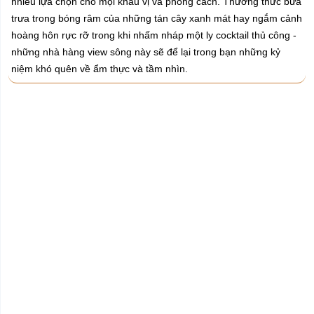
nhiều lựa chọn cho mọi khẩu vị và phong cách. Thưởng thức bữa
trưa trong bóng râm của những tán cây xanh mát hay ngắm cảnh
hoàng hôn rực rỡ trong khi nhấm nháp một ly cocktail thủ công -
những nhà hàng view sông này sẽ để lại trong bạn những kỷ
niệm khó quên về ẩm thực và tầm nhìn.