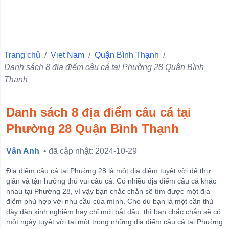
Quận 10
Quận 6
Quận Ba Đình
Trang chủ
/
Viet Nam
/
Quận Bình Thạnh
/
Danh sách 8 địa điểm câu cá tại Phường 28 Quận Bình
Quận 11
Thạnh
Quận 1
Quận 4
Danh sách 8 địa điểm câu cá tại
Quận 3
Phường 28 Quận Bình Thạnh
Quận 5
Vân Anh
• đã cập nhật: 2024-10-29
Quận Hà Đông
Quận Đống Đa
Địa điểm câu cá tại Phường 28 là một địa điểm tuyệt vời để thư
giãn và tận hưởng thú vui câu cá. Có nhiều địa điểm câu cá khác
Quận Hai Bà Trưng
nhau tại Phường 28, vì vậy bạn chắc chắn sẽ tìm được một địa
điểm phù hợp với nhu cầu của mình. Cho dù bạn là một cần thủ
Quận Hoàn Kiếm
dày dặn kinh nghiệm hay chỉ mới bắt đầu, thì bạn chắc chắn sẽ có
View more
một ngày tuyệt vời tại một trong những địa điểm câu cá tại Phường