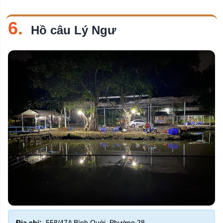
6.
Hồ câu Lý Ngư
Địa chỉ:
558/47A Bình Quới, Phường 28