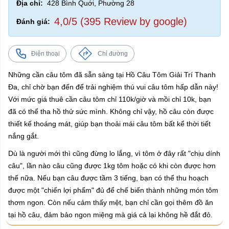
Địa chỉ:
428 Bình Quới, Phường 28
4,0/5 (395 Review by google)
Đánh giá:
Điện thoại
Chỉ đường
Những cần câu tôm đã sẵn sàng tại Hồ Câu Tôm Giải Trí Thanh
Đa, chỉ chờ bạn đến để trải nghiệm thú vui câu tôm hấp dẫn này!
Với mức giá thuê cần câu tôm chỉ 110k/giờ và mồi chỉ 10k, bạn
đã có thể tha hồ thử sức mình. Không chỉ vậy, hồ câu còn được
thiết kế thoáng mát, giúp bạn thoải mái câu tôm bất kể thời tiết
nắng gắt.
Dù là người mới thì cũng đừng lo lắng, vì tôm ở đây rất "chịu dính
câu", lần nào câu cũng được 1kg tôm hoặc có khi còn được hơn
thế nữa. Nếu bạn câu được tầm 3 tiếng, bạn có thể thu hoạch
được một "chiến lợi phẩm" đủ để chế biến thành những món tôm
thơm ngon. Còn nếu cảm thấy mệt, bạn chỉ cần gọi thêm đồ ăn
tại hồ câu, đảm bảo ngon miệng mà giá cả lại không hề đắt đỏ.