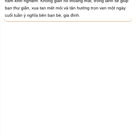
năm kinh nghiệm. Không gian hồ thoáng mát, trong lành sẽ giúp
bạn thư giãn, xua tan mệt mỏi và tận hưởng trọn vẹn một ngày
cuối tuần ý nghĩa bên bạn bè, gia đình.