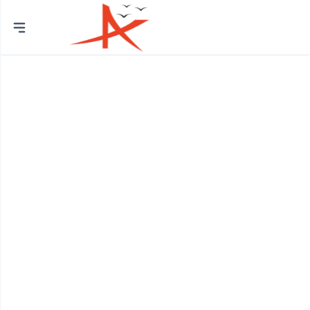
Thành
phố
Quận Bình Tân
Huyện Bình Chánh
Quận 12
Quận Bình Thạnh
Quận 8
Huyện Củ Chi
Quận Bắc Từ Liêm
Quận 7
Quận Cầu Giấy