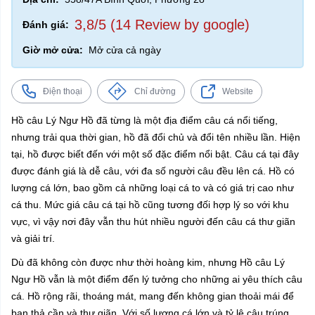
3,8/5 (14 Review by google)
Đánh giá:
Giờ mở cửa:
Mở cửa cả ngày
Điện thoại
Chỉ đường
Website
Hồ câu Lý Ngư Hồ đã từng là một địa điểm câu cá nổi tiếng,
nhưng trải qua thời gian, hồ đã đổi chủ và đổi tên nhiều lần. Hiện
tại, hồ được biết đến với một số đặc điểm nổi bật. Câu cá tại đây
được đánh giá là dễ câu, với đa số người câu đều lên cá. Hồ có
lượng cá lớn, bao gồm cả những loại cá to và có giá trị cao như
cá thu. Mức giá câu cá tại hồ cũng tương đối hợp lý so với khu
vực, vì vậy nơi đây vẫn thu hút nhiều người đến câu cá thư giãn
và giải trí.
Dù đã không còn được như thời hoàng kim, nhưng Hồ câu Lý
Ngư Hồ vẫn là một điểm đến lý tưởng cho những ai yêu thích câu
cá. Hồ rộng rãi, thoáng mát, mang đến không gian thoải mái để
bạn thả cần và thư giãn. Với số lượng cá lớn và tỷ lệ câu trúng