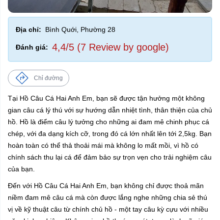
Địa chỉ:
Bình Quới, Phường 28
4,4/5 (7 Review by google)
Đánh giá:
Chỉ đường
Tại Hồ Câu Cá Hai Anh Em, bạn sẽ được tận hưởng một không
gian câu cá lý thú với sự hướng dẫn nhiệt tình, thân thiện của chủ
hồ. Hồ là điểm câu lý tưởng cho những ai đam mê chinh phục cá
chép, với đa dạng kích cỡ, trong đó cá lớn nhất lên tới 2,5kg. Bạn
hoàn toàn có thể thả thoải mái mà không lo mất mồi, vì hồ có
chính sách thu lại cá để đảm bảo sự trọn vẹn cho trải nghiệm câu
của bạn.
Đến với Hồ Câu Cá Hai Anh Em, bạn không chỉ được thoả mãn
niềm đam mê câu cá mà còn được lắng nghe những chia sẻ thú
vị về kỹ thuật câu từ chính chủ hồ - một tay câu kỳ cựu với nhiều