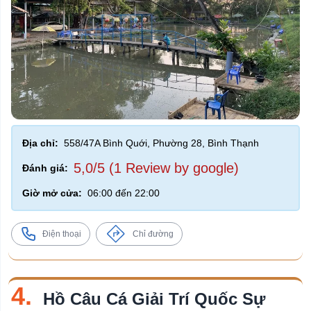
Địa chỉ:
558/47A Bình Quới, Phường 28, Bình Thạnh
5,0/5 (1 Review by google)
Đánh giá:
Giờ mở cửa:
06:00 đến 22:00
Điện thoại
Chỉ đường
4.
Hồ Câu Cá Giải Trí Quốc Sự