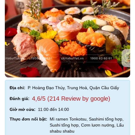
Địa chỉ:
P. Hoàng Đạo Thúy, Trung Hoà, Quận Cầu Giấy
4,6/5 (214 Review by google)
Đánh giá:
Giờ mở cửa:
11:00 đến 14:00
Thực đơn nổi bật:
Mì ramen Tonkotsu, Sashimi tổng hợp,
Sushi tổng hợp, Cơm lươn nướng, Lẩu
shabu shabu