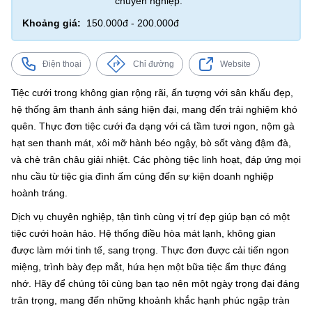
chuyên nghiệp.
Khoảng giá:
150.000đ - 200.000đ
Điện thoại
Chỉ đường
Website
Tiệc cưới trong không gian rộng rãi, ấn tượng với sân khấu đẹp,
hệ thống âm thanh ánh sáng hiện đại, mang đến trải nghiệm khó
quên. Thực đơn tiệc cưới đa dạng với cá tầm tươi ngon, nộm gà
hạt sen thanh mát, xôi mỡ hành béo ngậy, bò sốt vàng đậm đà,
và chè trân châu giải nhiệt. Các phòng tiệc linh hoạt, đáp ứng mọi
nhu cầu từ tiệc gia đình ấm cúng đến sự kiện doanh nghiệp
hoành tráng.
Dịch vụ chuyên nghiệp, tận tình cùng vị trí đẹp giúp bạn có một
tiệc cưới hoàn hảo. Hệ thống điều hòa mát lạnh, không gian
được làm mới tinh tế, sang trọng. Thực đơn được cải tiến ngon
miệng, trình bày đẹp mắt, hứa hẹn một bữa tiệc ẩm thực đáng
nhớ. Hãy để chúng tôi cùng bạn tạo nên một ngày trọng đại đáng
trân trọng, mang đến những khoảnh khắc hạnh phúc ngập tràn