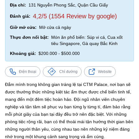
Địa chỉ:
131 Nguyễn Phong Sắc, Quận Cầu Giấy
4,2/5 (1554 Review by google)
Đánh giá:
Giờ mở cửa:
Mở cửa cả ngày
Thực đơn nổi bật:
Món ăn phổ biến: Súp vi cá, Cua xốt
tiêu Singapore, Gà quay Bắc Kinh
Khoảng giá:
$200.000 - $500.000
Điện thoại
Chỉ đường
Website
Đắm mình trong không gian tráng lệ tại CTM Palace, nơi bạn sẽ
được thưởng thức những kiệt tác ẩm thực được chế biến tinh tế,
mang đến một đêm tiệc hoàn hảo. Đội ngũ nhân viên chuyên
nghiệp và tận tâm sẽ phục vụ bạn từng ly từng tí, đảm bảo rằng
mỗi phút giây của bạn tại đây đều trở nên đặc biệt. Với những
phòng tiệc rộng rãi, bạn có thể thoải mái tận hưởng thời gian bên
những người thân yêu, cùng nhau tạo nên những kỷ niệm đáng
nhớ trong một khung cảnh sang trọng và ấm cúng.