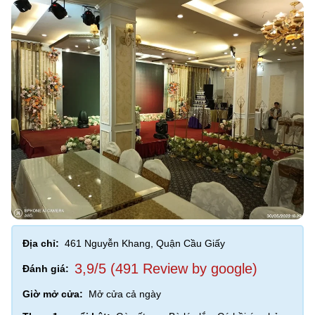
Địa chỉ:
461 Nguyễn Khang, Quận Cầu Giấy
3,9/5 (491 Review by google)
Đánh giá:
Giờ mở cửa:
Mở cửa cả ngày