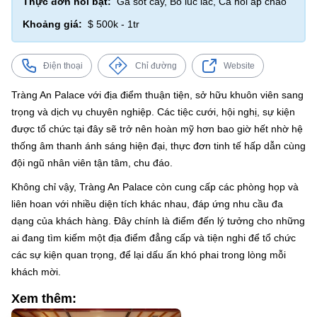
Thực đơn nổi bật:
Gà sốt cay, Bò lúc lắc, Cá hồi áp chảo
Khoảng giá:
$ 500k - 1tr
Điện thoại
Chỉ đường
Website
Tràng An Palace với địa điểm thuận tiện, sở hữu khuôn viên sang
trọng và dịch vụ chuyên nghiệp. Các tiệc cưới, hội nghị, sự kiện
được tổ chức tại đây sẽ trở nên hoàn mỹ hơn bao giờ hết nhờ hệ
thống âm thanh ánh sáng hiện đại, thực đơn tinh tế hấp dẫn cùng
đội ngũ nhân viên tận tâm, chu đáo.
Không chỉ vậy, Tràng An Palace còn cung cấp các phòng họp và
liên hoan với nhiều diện tích khác nhau, đáp ứng nhu cầu đa
dạng của khách hàng. Đây chính là điểm đến lý tưởng cho những
ai đang tìm kiếm một địa điểm đẳng cấp và tiện nghi để tổ chức
các sự kiện quan trọng, để lại dấu ấn khó phai trong lòng mỗi
khách mời.
Xem thêm: