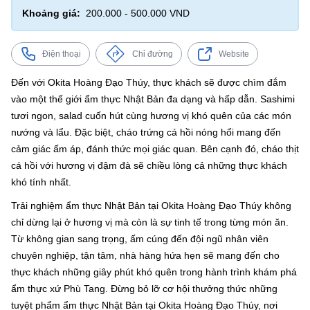
Khoảng giá:
200.000 - 500.000 VND
Điện thoại
Chỉ đường
Website
Đến với Okita Hoàng Đạo Thúy, thực khách sẽ được chìm đắm
vào một thế giới ẩm thực Nhật Bản đa dạng và hấp dẫn. Sashimi
tươi ngon, salad cuốn hút cùng hương vị khó quên của các món
nướng và lẩu. Đặc biệt, cháo trứng cá hồi nóng hổi mang đến
cảm giác ấm áp, đánh thức mọi giác quan. Bên cạnh đó, cháo thịt
cá hồi với hương vị đậm đà sẽ chiều lòng cả những thực khách
khó tính nhất.
Trải nghiệm ẩm thực Nhật Bản tại Okita Hoàng Đạo Thúy không
chỉ dừng lại ở hương vị mà còn là sự tinh tế trong từng món ăn.
Từ không gian sang trọng, ấm cúng đến đội ngũ nhân viên
chuyên nghiệp, tận tâm, nhà hàng hứa hẹn sẽ mang đến cho
thực khách những giây phút khó quên trong hành trình khám phá
ẩm thực xứ Phù Tang. Đừng bỏ lỡ cơ hội thưởng thức những
tuyệt phẩm ẩm thực Nhật Bản tại Okita Hoàng Đạo Thúy, nơi