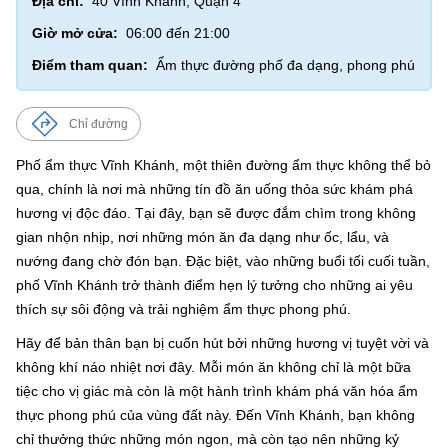
Địa chỉ:
40 Vĩnh Khánh, Quận 4
Giờ mở cửa:
06:00 đến 21:00
Điểm tham quan:
Ẩm thực đường phố đa dạng, phong phú
Chỉ đường
Phố ẩm thực Vĩnh Khánh, một thiên đường ẩm thực không thể bỏ
qua, chính là nơi mà những tín đồ ăn uống thỏa sức khám phá
hương vị độc đáo. Tại đây, bạn sẽ được đắm chìm trong không
gian nhộn nhịp, nơi những món ăn đa dạng như ốc, lẩu, và
nướng đang chờ đón bạn. Đặc biệt, vào những buổi tối cuối tuần,
phố Vĩnh Khánh trở thành điểm hẹn lý tưởng cho những ai yêu
thích sự sôi động và trải nghiệm ẩm thực phong phú.
Hãy để bản thân bạn bị cuốn hút bởi những hương vị tuyệt vời và
không khí náo nhiệt nơi đây. Mỗi món ăn không chỉ là một bữa
tiệc cho vị giác mà còn là một hành trình khám phá văn hóa ẩm
thực phong phú của vùng đất này. Đến Vĩnh Khánh, bạn không
chỉ thưởng thức những món ngon, mà còn tạo nên những kỷ