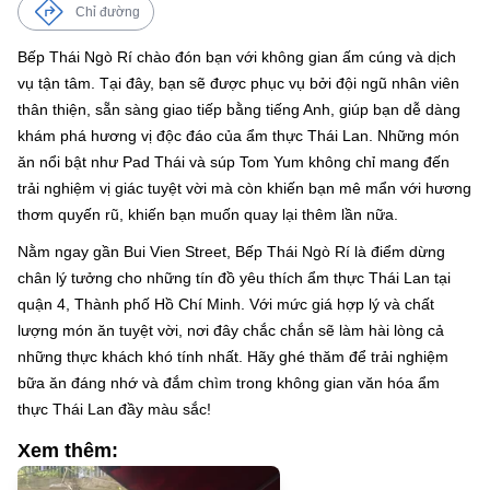
Chỉ đường
Bếp Thái Ngò Rí chào đón bạn với không gian ấm cúng và dịch
vụ tận tâm. Tại đây, bạn sẽ được phục vụ bởi đội ngũ nhân viên
thân thiện, sẵn sàng giao tiếp bằng tiếng Anh, giúp bạn dễ dàng
khám phá hương vị độc đáo của ẩm thực Thái Lan. Những món
ăn nổi bật như Pad Thái và súp Tom Yum không chỉ mang đến
trải nghiệm vị giác tuyệt vời mà còn khiến bạn mê mẩn với hương
thơm quyến rũ, khiến bạn muốn quay lại thêm lần nữa.
Nằm ngay gần Bui Vien Street, Bếp Thái Ngò Rí là điểm dừng
chân lý tưởng cho những tín đồ yêu thích ẩm thực Thái Lan tại
quận 4, Thành phố Hồ Chí Minh. Với mức giá hợp lý và chất
lượng món ăn tuyệt vời, nơi đây chắc chắn sẽ làm hài lòng cả
những thực khách khó tính nhất. Hãy ghé thăm để trải nghiệm
bữa ăn đáng nhớ và đắm chìm trong không gian văn hóa ẩm
thực Thái Lan đầy màu sắc!
Xem thêm: