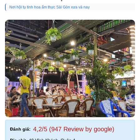
Nơi hội tụ tinh hoa ẩm thực Sài Gòn xưa và nay
4,2/5 (947 Review by google)
Đánh giá: