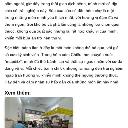
năm ngoái, giờ đây trong thời gian dịch bệnh, mình mới có dịp
chia sẻ trải nghiệm này. Súp cua của cô đầu hẻm chợ là một
trong những món mình yêu thích nhất, với hương vị đậm đà và
thơm ngon. Gỏi khô bò và phá lấu cũng là những lựa chọn quen
thuộc, không quá xuất sắc nhưng lại rất hợp khẩu vị của mình,
khiến mỗi bữa ăn trở nên thú vị.
Đặc biệt, bánh flan ở đây là một món không thể bỏ qua, với giá
cả cực kỳ sinh viên. Trong hẻm xóm Chiếu, nơi chuyên nuôi
"mapditz", mình đã thử bánh flan và thật sự ngạc nhiên với sự đa
dạng về vị. Mỗi chiếc bánh chỉ 8k nhưng lại mang đến trải nghiệm
ngập tràn hương vị, khiến mình không thể ngừng thưởng thức.
Hãy đến và cảm nhận sự hấp dẫn của những món ăn này nhé!
Xem thêm: