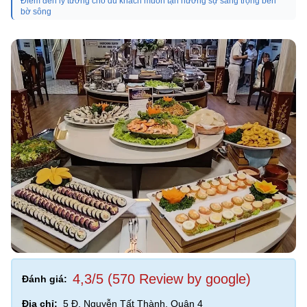
Điểm đến lý tưởng cho du khách muốn tận hưởng sự sang trọng bên
bờ sông
4,3/5 (570 Review by google)
Đánh giá:
Địa chỉ:
5 Đ. Nguyễn Tất Thành, Quận 4