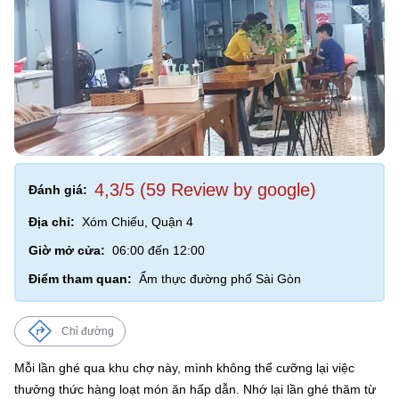
4,3/5 (59 Review by google)
Đánh giá:
Địa chỉ:
Xóm Chiếu, Quận 4
Giờ mở cửa:
06:00 đến 12:00
Điểm tham quan:
Ẩm thực đường phố Sài Gòn
Chỉ đường
Mỗi lần ghé qua khu chợ này, mình không thể cưỡng lại việc
thưởng thức hàng loạt món ăn hấp dẫn. Nhớ lại lần ghé thăm từ