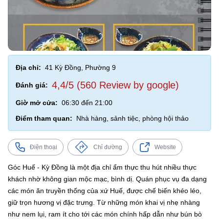
Địa chỉ:
41 Kỳ Đồng, Phường 9
4,4/5 (560 Review by google)
Đánh giá:
Giờ mở cửa:
06:30 đến 21:00
Điểm tham quan:
Nhà hàng, sảnh tiệc, phòng hội thảo
Điện thoại
Chỉ đường
Website
Góc Huế - Kỳ Đồng là một địa chỉ ẩm thực thu hút nhiều thực
khách nhờ không gian mộc mạc, bình dị. Quán phục vụ đa dạng
các món ăn truyền thống của xứ Huế, được chế biến khéo léo,
giữ trọn hương vị đặc trưng. Từ những món khai vị nhẹ nhàng
như nem lụi, ram ít cho tới các món chính hấp dẫn như bún bò