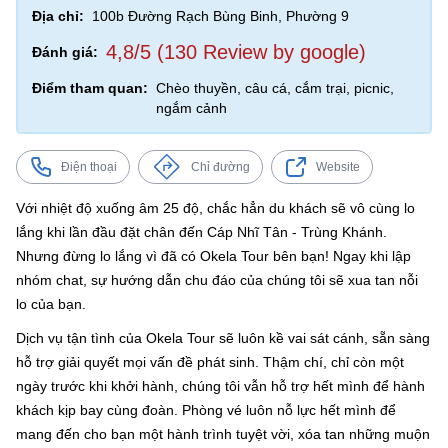
Địa chỉ:
100b Đường Rạch Bùng Binh, Phường 9
4,8/5 (130 Review by google)
Đánh giá:
Điểm tham quan:
Chèo thuyền, câu cá, cắm trại, picnic,
ngắm cảnh
Điện thoại
Chỉ đường
Website
Với nhiệt độ xuống âm 25 độ, chắc hẳn du khách sẽ vô cùng lo
lắng khi lần đầu đặt chân đến Cáp Nhĩ Tân - Trùng Khánh.
Nhưng đừng lo lắng vì đã có Okela Tour bên bạn! Ngay khi lập
nhóm chat, sự hướng dẫn chu đáo của chúng tôi sẽ xua tan nỗi
lo của bạn.
Dịch vụ tận tình của Okela Tour sẽ luôn kề vai sát cánh, sẵn sàng
hỗ trợ giải quyết mọi vấn đề phát sinh. Thậm chí, chỉ còn một
ngày trước khi khởi hành, chúng tôi vẫn hỗ trợ hết mình để hành
khách kịp bay cùng đoàn. Phòng vé luôn nỗ lực hết mình để
mang đến cho bạn một hành trình tuyệt vời, xóa tan những muộn