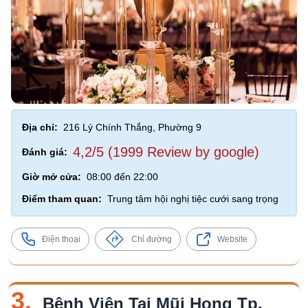
Địa chỉ:
216 Lý Chính Thắng, Phường 9
4,2/5 (1999 Review by google)
Đánh giá:
Giờ mở cửa:
08:00 đến 22:00
Điểm tham quan:
Trung tâm hội nghị tiệc cưới sang trọng
Điện thoại
Chỉ đường
Website
3.
Bệnh Viện Tai Mũi Họng Tp.