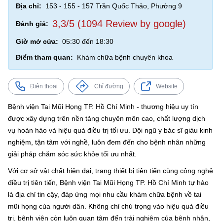
Địa chỉ:
153 - 155 - 157 Trần Quốc Thảo, Phường 9
3,3/5 (1094 Review by google)
Đánh giá:
Giờ mở cửa:
05:30 đến 18:30
Điểm tham quan:
Khám chữa bệnh chuyên khoa
Điện thoại
Chỉ đường
Website
Bệnh viện Tai Mũi Họng TP. Hồ Chí Minh - thương hiệu uy tín
được xây dựng trên nền tảng chuyên môn cao, chất lượng dịch
vụ hoàn hảo và hiệu quả điều trị tối ưu. Đội ngũ y bác sĩ giàu kinh
nghiệm, tận tâm với nghề, luôn đem đến cho bệnh nhân những
giải pháp chăm sóc sức khỏe tối ưu nhất.
Với cơ sở vật chất hiện đại, trang thiết bị tiên tiến cùng công nghệ
điều trị tiên tiến, Bệnh viện Tai Mũi Họng TP. Hồ Chí Minh tự hào
là địa chỉ tin cậy, đáp ứng mọi nhu cầu khám chữa bệnh về tai
mũi họng của người dân. Không chỉ chú trọng vào hiệu quả điều
trị, bệnh viện còn luôn quan tâm đến trải nghiệm của bệnh nhân,